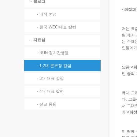
블로그
- 최철희 
내적 여정
한국 WEC 대표 칼럼
저는 요
될 때가 
자료실
는 주제
인들에게
RUN 정기간행물
1,2대 본부장 칼럼
요즘 <
인 중의
3대 대표 칼럼
4대 대표 칼럼
유대 그
다. 그
선교 동원
서 그대
가 <희생
이 땅에