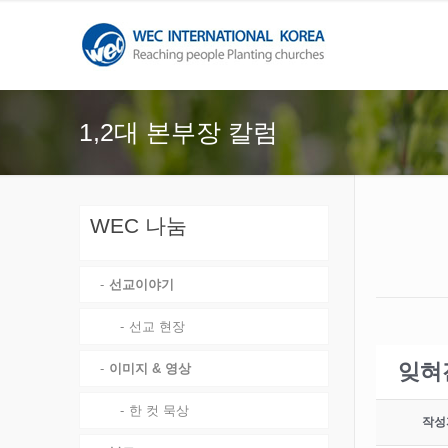
1,2대 본부장 칼럼
WEC 나눔
선교이야기
선교 현장
잊혀
이미지 & 영상
한 컷 묵상
작성