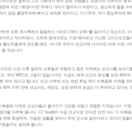
인적으로는 핍박과 고난 가운데서 예수 믿는 사람들도 있겠지만 사회적인 분위
때문에 자연 <희생>이란 주제가 거리가 멀어지기 마련이고, 생소하게 들릴 수밖
 역시 점점 물량주의에 빠지고 세속화 되어가고, 이기주의, 자기 중심주의에 빠
어쩌면 요한 계시록에서 말씀하신 <라오디게아 교회>를 닮아가고 있는지도 모
복이라고 착각하면서, 오히려 영적으로는 가장 메마르고 가난한 그리스도인들이
에 불신자들에게 전도할 때도, 아니면 우리가 선교지에 나가서도 바로 이런 나
 할 것입니다.
전 아프칸 사건 이후 일부의 교회들은 위험하고 힘든 지역에는 선교사를 보내기
요. 우리 WEC은 그렇지 않습니다만, 지금도 세계 선교의 분포를 보면 40%
국한 되어 있다고 합니다. 선교 사역에 쓰는 재정 투입 역시 비복음화 지역을 위해
된 60% 지역 안에 선교사도, 재정도, 성경 번역과 보급도 다 투여되고 있다는 
 비복음화 지역은 선교사들이 들어가기 그만큼 어렵고 위험한 지역입니다. 가장 
 생각을 자주해 봅니다. CT Studd가 지금 선교지로 간다면 단연 다시 이 비
을 위해 희생하자, 안일한 생활을 벗어나 주의 군사로 일어서라고 외치지 않을
꾸짖을까도 생각해 봅니다.