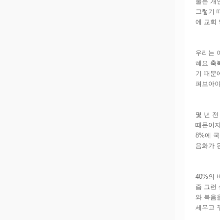
물론 개
그렇기 
에 교회
우리는 
혜요 축
기 때문
펴보아야
몇 년 
때문이지
8%에 
음화가 
40%의
즘 그런
와 복음
세우고 